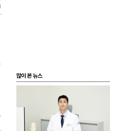
수
질
c
4
관
1
많이 본 뉴스
있
9
은