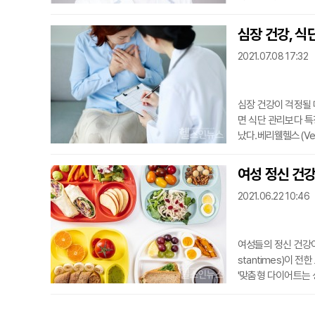
흑백 텔레비전으로 
롱이 설명했다. 올드
심장 건강, 식
계선, 착륙선으로 구성
2021.07.08 17:32
바다'로 이...
심장 건강이 걱정될 
면 식단 관리보다 특
났다.베리웰헬스(Ver
는 것은 심혈관 질환
제품을 먹는 것이 특
여성 정신 건강
회 저널에 발표된 이
2021.06.22 10:46
자 21,503명을 ...
여성들의 정신 건강이
stantimes)이
'맞춤형 다이어트는 
로 개인 맞춤형 의료
식단이 정신 건강을 