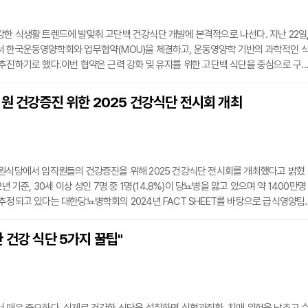
한 식생활 트렌드에 발맞춰 고단백 건강식단 개발에 본격적으로 나선다. 지난 22일
서 한국운동영양학회와 업무협약(MOU)을 체결하고, 운동영양학 기반의 과학적인 
추진하기로 했다.이번 협약은 근력 강화 및 유지를 위한 고단백 식단을 중심으로 구
대별 식습관과 건강 상태에 맞춘 영양기준 설계, 고단백 메뉴 개발 및 검증, 영양 코칭
 단계적으로 추진할 예정이다.CJ프레시웨이 관계자는 “건강한 식생활에 대한 관심이
원 건강증진 위한 2025 건강식단 전시회 개최
데, 고객 맞춤형 푸드서비스 제공을 위해 운동영양학적 접근을 도입했다”라며 “건강
직원식당에서 임직원들의 건강증진을 위해 2025 건강식단 전시회를 개최했다고 밝혔
2년 기준, 30세 이상 성인 7명 중 1명(14.8%)이 당뇨병을 앓고 있으며 약 1400만명
추정되고 있다는 대한당뇨병학회의 2024년 FACT SHEET를 바탕으로 급식영양팀
팀이 주관했다.전시회를 통해 일상생활에서 자주 섭취하는 음식 속 설탕과 염분을 
이 식품을 선택할 때 건강한 결정을 할 수 있도록 유도했으며 당뇨병 식단, 고혈압 
 건강 식단 5가지 꿀팁"
 대한 패널 전시를 통해 올바른 식습관을 형성할 수 있는 정보를 제공했다.또한 영양
용해