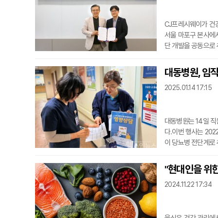
CJ프레시웨이가 건강
서울 마포구 본사에
단 개발을 공동으로 
된다. 양 기관은 세
커리큘럼 구축 등을
대동병원, 임직
높아지고 있는 가운
2025.01.14 17:15
리와 식사의
대동병원는 14일 
다.이번 행사는 202
이 당뇨병 전단계로 
과 산업안전보건관리
물로 전시해 임직원들
"현대인을 위한
단 등 다양한 질환에
2024.11.22 17:34
수 체크리스트를 활