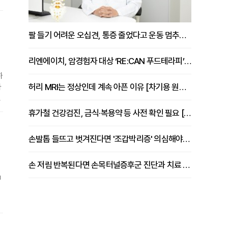
트
의
팔 들기 어려운 오십견, 통증 줄었다고 운동 멈추면 안 되는 이유 [이병욱 원장 칼럼]
리엔에이치, 암경험자 대상 ‘RE:CAN 푸드테라피’ 운영
하
허리 MRI는 정상인데 계속 아픈 이유 [차기용 원장 칼럼]
타
먹
휴가철 건강검진, 금식·복용약 등 사전 확인 필요 [정도감 원장 칼럼]
협
손발톱 들뜨고 벗겨진다면 '조갑박리증' 의심해야 [김철윤 원장 칼럼]
손 저림 반복된다면 손목터널증후군 진단과 치료 시기 살펴야 [김동현 원장 칼럼]
u
의
이