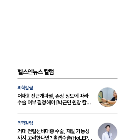
헬스인뉴스 칼럼
의학칼럼
어깨회전근개파열, 손상 정도에 따라
수술 여부 결정해야 [박근민 원장 칼
럼]
의학칼럼
거대 전립선비대증 수술, 재발 가능성
까지 고려한다면? 홀렙수술(HoLEP)