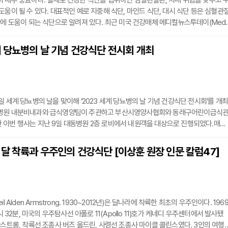
 매우 중요하다. 실제로 건강한 식단을 섭취하면 심혈관질환, 치매 위험을 낮추고 
도움이 될 수 있다. 대표적인 예로 지중해 식단, 마인드 식단, 대시 식단 등은 심혈관
강에 도움이 되는 식단으로 알려져 있다. 최근 미국 건강매체 메디컬뉴스투데이(Medi
에서 건강한 식단 관리에 대한 5가지 정보를 전해 눈길을 끈다.1. 탄수화물과 식이섬유, 든
보건기구(WHO)와 유엔식량농업기구(FAO)의 최근 발표에 따르면 탄수화물은 '신
 당뇨병의 날 기념 건강식단 전시회 개최
로 건강한 식단에 필수적이다. 그 내용에 따르면 탄수화물은 하루 총 칼로리의 최소 
일 세계 당뇨병의 날을 맞이해 ‘2023 세계 당뇨병의 날 기념 건강식단 전시회’를 개최
병원 내분비내과와 급식영양팀이 주관하고 부산시영양사협회와 동래구어린이급식
이번 행사는 지난 9일 대동병원 2층 로비에서 내원객을 대상으로 진행되었다.매년 
건기구와 유엔, 세계당뇨병연맹이 제정한 세계 당뇨병의 날이다. 이미 전 세계 당뇨 환
명에 이르렀고 국내 당뇨병인구는 600만 명, 당뇨전단계는 1500만 명이라는 통계가 
달 착륙과 우주인의 건강식단 [이상훈 원장 인문 칼럼47]
해 세계 각국에서는 급증하는 당뇨병에 대한 경각심 및 예방, 관리, 치료, 지속 가능한
l Alden Armstrong. 1930~2012년)은 달나라에 착륙한 최초의 우주인이다. 196
8시 32분, 미국의 우주탐사선 아폴로 11(Apollo 11)호가 케네디 우주센터에서 발사됐
암스트롱, 착륙선 조종사 버즈 올드린, 사령선 조종사 마이클 콜린스였다. 3인의 여행