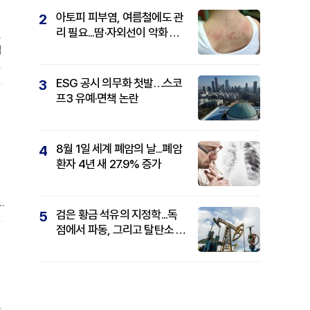
아토피 피부염, 여름철에도 관
2
리 필요...땀·자외선이 악화 요
,
인
식
성
ESG 공시 의무화 첫발…스코
3
프3 유예·면책 논란
관
8월 1일 세계 폐암의 날...폐암
4
환자 4년 새 27.9% 증가
검은 황금 석유의 지정학...독
5
실
점에서 파동, 그리고 탈탄소 패
식
권까지
지