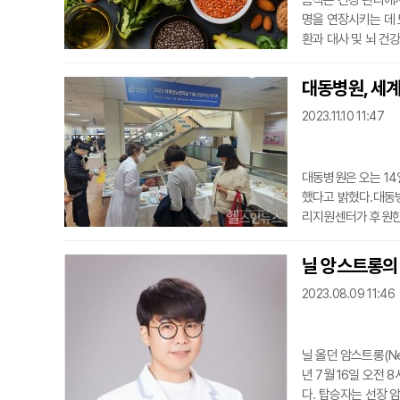
음식은 건강 관리에서
명을 연장시키는 데 
환과 대사 및 뇌 건
alnewstoday)
든한 건강 파트너세계
대동병원, 세계
체 주요 에너지원'으
2023.11.10 11:47
5%에서 최대 7
대동병원은 오는 14
했다고 밝혔다.대동
리지원센터가 후원한 
1월 14일은 세계보
자는 5억2900만 
닐 앙스트롱의 
다. 우리나라를 비롯
2023.08.09 11:46
건강관리 등에...
닐 올던 암스트롱(Nei
년 7월 16일 오전 
다. 탑승자는 선장 