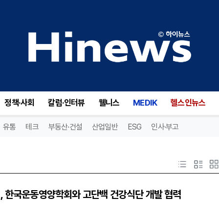
정책·사회
칼럼·인터뷰
웰니스
MEDIK
헬스인뉴스
유통
테크
부동산·건설
산업일반
ESG
인사·부고
, 한국운동영양학회와 고단백 건강식단 개발 협력