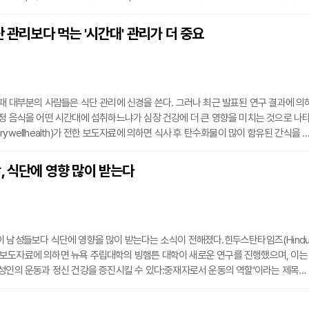
생중계됐고, 지구촌에서 5억명 이상이 시청했다.우주선에서 본 지구의 모습은 암스
린은 우주선에서 팔굽혀펴기를 선보였고, 콜린스는 치킨스튜를 만들었다. 사령선, 기
단 관리보다 먹는 '시간대' 관리가 더 중요
된 아폴로 11호는 4일 후인 7월 20일 인류사에 한 획을 긋는 스토리를 썼다. ‘고요
때 대부분의 사람들은 식단 관리에 신경을 쓴다. 그러나 최근 발표된 연구 결과에 의
정 음식을 어떤 시간대에 섭취하느냐가 심장 건강에 더 큰 영향을 미치는 것으로 나
ywellhealth)가 전한 보도자료에 의하면 식사 후 탄수화물이 많이 함유된 간식을 
으로 조기 사망하는 위험을 약 45% 높이고 하루 중 특정 시간에 과일, 채소, 콩과 유
정 원인으로 인한 조기 사망의 위험을 줄일 수 있는 것으로 확인됐다.6월 미국 심장 
, 식단에 영향 많이 받는다
번 연구 결과는 2003년부터 2014년까지 미국의 국립보건영양조사(NHANES) 참여
 남성들보다 식단에 영향을 많이 받는다는 소식이 전해졌다.힌두스탄타임즈(Hind
 전한 보도자료에 의하면 뉴욕 주립대학의 빙햄튼 대학이 새로운 연구를 진행했으며, 이는
성인의 운동과 정신 건강을 증진시킬 수 있다:중재자로서 운동의 역할'이라는 제목으
 저널에 게재됐다.빙햄튼 대학의 건강 및 웰빙 연구 조교수인 리나 베그다체는 양질
향상시킨다는 것을 암시하는 연구를 이전에 발표했다. 이와 관련하여 그녀는 30세 