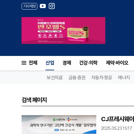
기사제보
전체
산업
경제
건강·의학
제약·바이오
보건의료
금융·증권
자동차·항공
에너지
검색 페이지
CJ프레시웨이
2025.05.23 15:17