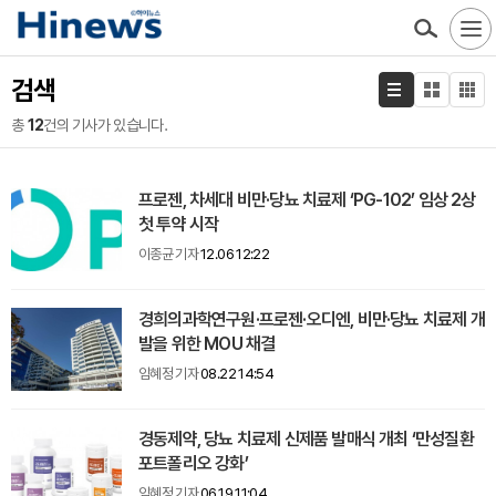
검색
총
12
건의 기사가 있습니다.
프로젠, 차세대 비만·당뇨 치료제 ‘PG-102’ 임상 2상
첫 투약 시작
이종균 기자
12.06 12:22
경희의과학연구원·프로젠·오디엔, 비만·당뇨 치료제 개
발을 위한 MOU 채결
임혜정 기자
08.22 14:54
경동제약, 당뇨 치료제 신제품 발매식 개최 ‘만성질환
포트폴리오 강화’
임혜정 기자
06.19 11:04