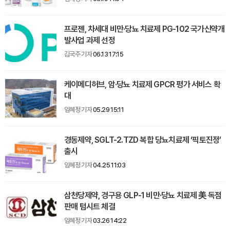
프로젠, 차세대 비만·당뇨 치료제 PG-102 국가신약개
발사업 과제 선정
김국주 기자
06.13 17:15
케이메디허브, 암·당뇨 치료제 GPCR 평가 서비스 확
대
임혜정 기자
05.29 15:11
경동제약, SGLT-2․TZD 복합 당뇨치료제 ‘픽토진정’
출시
임혜정 기자
04.25 11:03
삼천당제약, 경구용 GLP-1 비만·당뇨 치료제 美 독점
판매 텀시트 체결
임혜정 기자
03.26 14:22