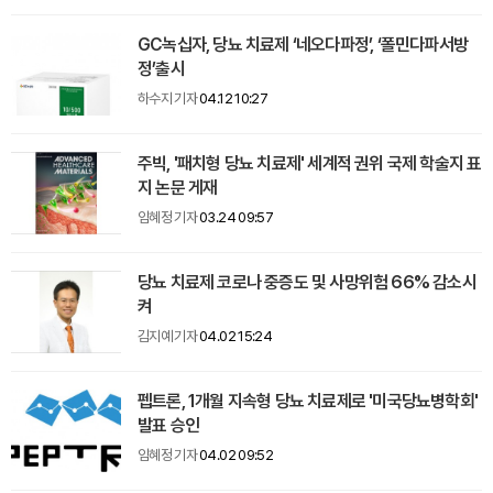
GC녹십자, 당뇨 치료제 ‘네오다파정’, ‘폴민다파서방
정’출시
하수지 기자
04.12 10:27
주빅, '패치형 당뇨 치료제' 세계적 권위 국제 학술지 표
지 논문 게재
임혜정 기자
03.24 09:57
당뇨 치료제 코로나 중증도 및 사망위험 66% 감소시
켜
김지예 기자
04.02 15:24
펩트론, 1개월 지속형 당뇨 치료제로 '미국당뇨병학회'
발표 승인
임혜정 기자
04.02 09:52