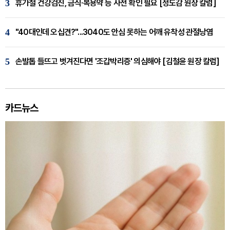
3
휴가철 건강검진, 금식·복용약 등 사전 확인 필요 [정도감 원장 칼럼]
4
"40대인데 오십견?"...3040도 안심 못하는 어깨 유착성 관절낭염
5
손발톱 들뜨고 벗겨진다면 '조갑박리증' 의심해야 [김철윤 원장 칼럼]
카드뉴스