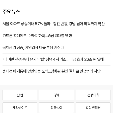
주요 뉴스
서울 아파트 상승거래 57% 돌파…집값 반등, 강남 넘어 외곽까지 확산
카드론 확대에도 수익성 하락…중금리대출 영향
국채금리 상승, 자영업자 대출 부담 커진다
'미·이란 전쟁 틈타 유가 담합' 정유 4사 기소…파급 효과 26조 원 달해
휴대전화 개통에 안면인증 도입...강화된 본인 절차로 민생범죄 차단
산업
경제
건강·의학
제약·바이오
정책·사회
칼럼·인터뷰