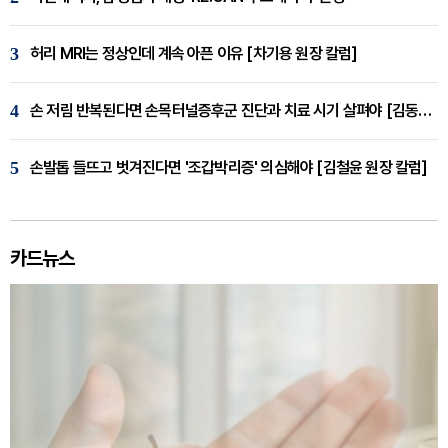
3
허리 MRI는 정상인데 계속 아픈 이유 [차기용 원장 칼럼]
4
손 저림 반복된다면 손목터널증후군 진단과 치료 시기 살펴야 [김동현 원장 칼럼]
5
손발톱 들뜨고 벗겨진다면 '조갑박리증' 의심해야 [김철윤 원장 칼럼]
카드뉴스