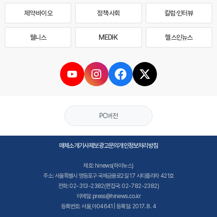
제약·바이오
정책·사회
칼럼·인터뷰
웰니스
MEDI·K
헬스인뉴스
PC버전
매체소개
기사제보
광고문의
개인정보처리방침
제호: hinews(하이뉴스)
주소: 서울특별시 영등포구 국제금융로2길 17 시티플라자 421호
전화: 02-313-2382(편집국: 02-782-2382)
이메일: press@hinews.co.kr
등록번호: 서울,아04641 | 등록일: 2017. 8. 4