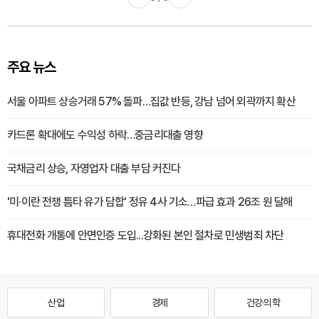
주요 뉴스
서울 아파트 상승거래 57% 돌파…집값 반등, 강남 넘어 외곽까지 확산
카드론 확대에도 수익성 하락…중금리대출 영향
국채금리 상승, 자영업자 대출 부담 커진다
'미·이란 전쟁 틈타 유가 담합' 정유 4사 기소…파급 효과 26조 원 달해
휴대전화 개통에 안면인증 도입...강화된 본인 절차로 민생범죄 차단
산업
경제
건강·의학