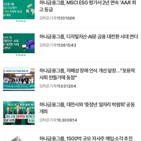
하나금융그룹, MSCI ESG 평가서 2년 연속 ‘AAA’ 최
고 등급
오하은 기자
11.10 10:06
하나금융그룹, 디지털자산·AI로 금융 대전환 시대 연다
오하은 기자
11.06 15:43
하나금융그룹, 자폐성 장애 인식 개선 앞장…“포용적
사회 만들기에 동참”
오하은 기자
11.03 12:04
하나금융그룹, 대전시와 ‘중장년 일자리 박람회’ 공동
개최
오하은 기자
10.30 09:14
하나금융그룹, 1500억 규모 자사주 매입·소각 추진