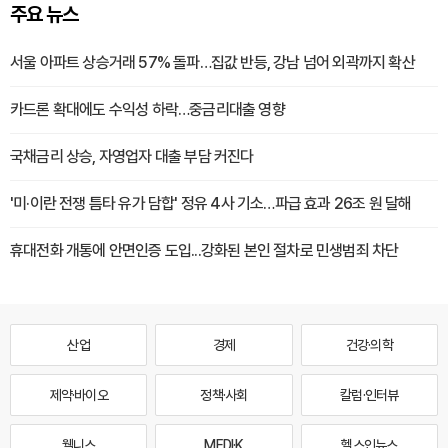
주요 뉴스
서울 아파트 상승거래 57% 돌파…집값 반등, 강남 넘어 외곽까지 확산
카드론 확대에도 수익성 하락…중금리대출 영향
국채금리 상승, 자영업자 대출 부담 커진다
'미·이란 전쟁 틈타 유가 담합' 정유 4사 기소…파급 효과 26조 원 달해
휴대전화 개통에 안면인증 도입...강화된 본인 절차로 민생범죄 차단
산업
경제
건강·의학
제약·바이오
정책·사회
칼럼·인터뷰
웰니스
MEDI·K
헬스인뉴스