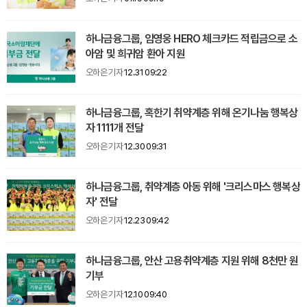
하나금융그룹, 임영웅 HERO 체크카드 적립금으로 소
아암 및 희귀암 환아 지원
오하은 기자
12.31 09:22
하나금융그룹, 혹한기 취약계층 위해 온기나눔 행복상
자 1111개 전달
오하은 기자
12.30 09:31
하나금융그룹, 취약계층 아동 위해 '크리스마스 행복상
자' 전달
오하은 기자
12.23 09:42
하나금융그룹, 안산 고용취약계층 지원 위해 8천만 원
기부
오하은 기자
12.10 09:40