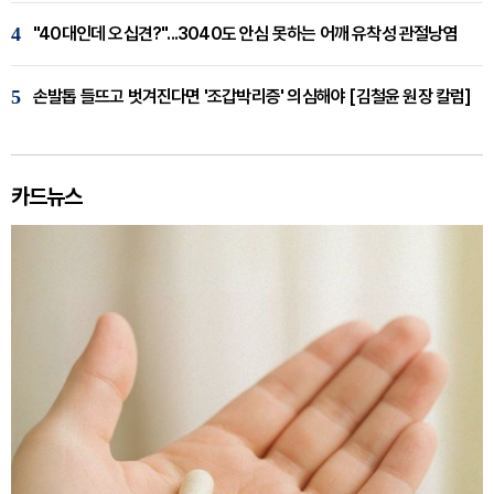
4
"40대인데 오십견?"...3040도 안심 못하는 어깨 유착성 관절낭염
5
손발톱 들뜨고 벗겨진다면 '조갑박리증' 의심해야 [김철윤 원장 칼럼]
카드뉴스