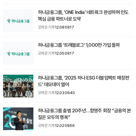
하나금융그룹, 'ONE India' 네트워크 완성하며 인도
핵심 금융 파트너로 도약
오하은 기자
12.08 09:17
하나금융그룹 ‘트래블로그’ 1,000만 가입 돌파
오하은 기자
12.05 09:17
하나금융그룹, ‘2025 하나 ESG 더블임팩트 매칭펀
드’ 데모데이 열어
오하은 기자
12.03 09:40
하나금융그룹 출범 20주년…함영주 회장 “금융의 본
질은 모두의 행복”
오하은 기자
12.02 09:56