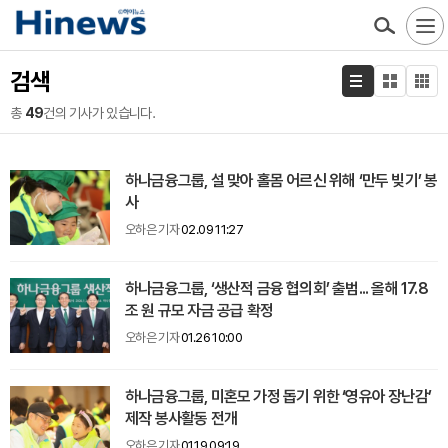
검색
총
49
건의 기사가 있습니다.
하나금융그룹, 설 맞아 홀몸 어르신 위해 ‘만두 빚기’ 봉
사
오하은 기자
02.09 11:27
하나금융그룹, ‘생산적 금융 협의회’ 출범... 올해 17.8
조 원 규모 자금 공급 확정
오하은 기자
01.26 10:00
하나금융그룹, 미혼모 가정 돕기 위한 ‘영유아 장난감’
제작 봉사활동 전개
오하은 기자
01.19 09:19