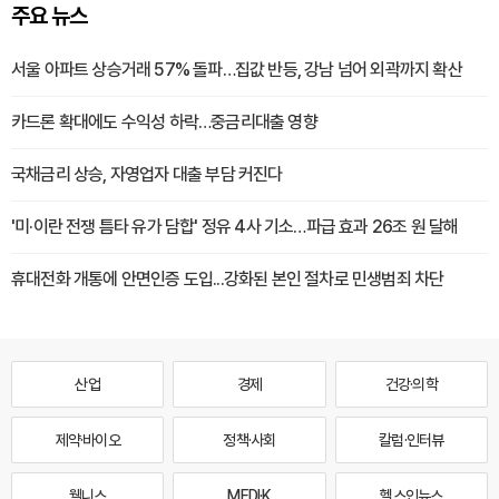
주요 뉴스
서울 아파트 상승거래 57% 돌파…집값 반등, 강남 넘어 외곽까지 확산
카드론 확대에도 수익성 하락…중금리대출 영향
국채금리 상승, 자영업자 대출 부담 커진다
'미·이란 전쟁 틈타 유가 담합' 정유 4사 기소…파급 효과 26조 원 달해
휴대전화 개통에 안면인증 도입...강화된 본인 절차로 민생범죄 차단
산업
경제
건강·의학
제약·바이오
정책·사회
칼럼·인터뷰
웰니스
MEDI·K
헬스인뉴스