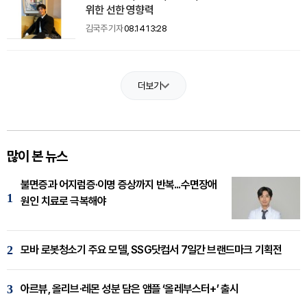
위한 선한 영향력
김국주 기자
08.14 13:28
더보기
많이 본 뉴스
불면증과 어지럼증·이명 증상까지 반복...수면장애
1
원인 치료로 극복해야
2
모바 로봇청소기 주요 모델, SSG닷컴서 7일간 브랜드마크 기획전
3
아르뷰, 올리브·레몬 성분 담은 앰플 ‘올레부스터+’ 출시