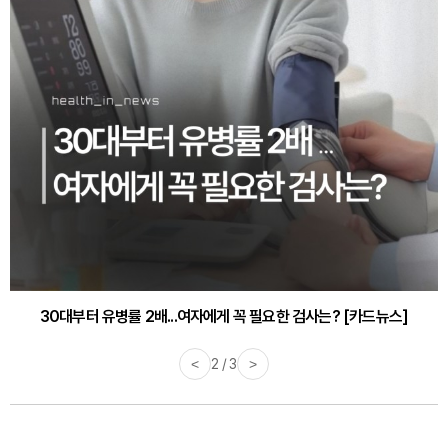
30대부터 유병률 2배...여자에게 꼭 필요한 검사는? [카드뉴스]
감기·독감 예방하고 면역력 높이는 4가지 영양제 [카드뉴스]
<
2 / 3
>