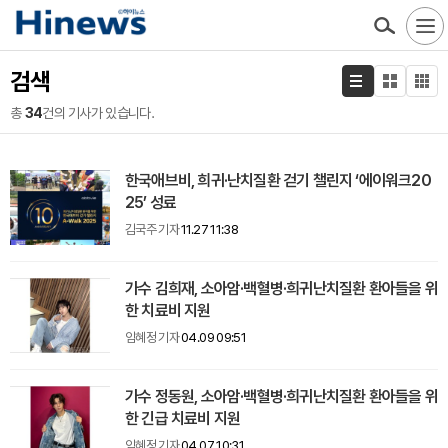
검색
총
34
건의 기사가 있습니다.
한국애브비, 희귀·난치질환 걷기 챌린지 ‘에이워크20
25’ 성료
김국주 기자
11.27 11:38
가수 김희재, 소아암·백혈병·희귀난치질환 환아들을 위
한 치료비 지원
임혜정 기자
04.09 09:51
가수 정동원, 소아암·백혈병·희귀난치질환 환아들을 위
한 긴급 치료비 지원
임혜정 기자
04.07 10:31